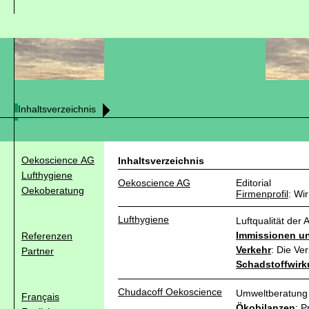
Inhaltsverzeichnis
Oekoscience AG
Inhaltsverzeichnis
Lufthygiene
Oekoscience AG
Editorial
Oekoberatung
Firmenprofil
: Wir
Lufthygiene
Luftqualität der
Immissionen un
Referenzen
Verkehr
: Die Ve
Partner
Schadstoffwir
Chudacoff
Oekoscience
Umweltberatung 
Français
Ökobilanzen
: 